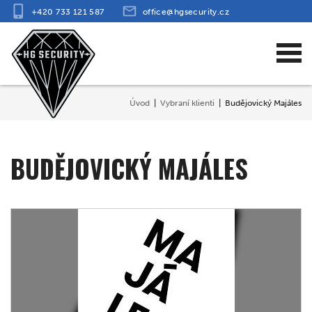
+420 733 121 587
office@hgsecurity.cz
Úvod
Vybraní klienti
Budějovický Majáles
BUDĚJOVICKÝ MAJÁLES